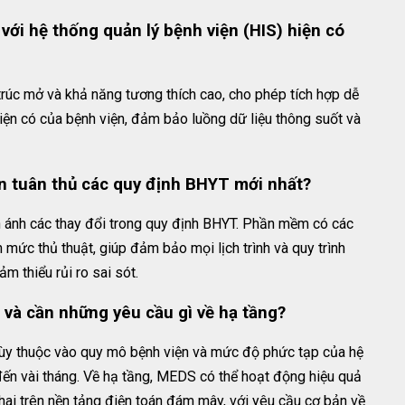
ới hệ thống quản lý bệnh viện (HIS) hiện có
rúc mở và khả năng tương thích cao, cho phép tích hợp dễ
iện có của bệnh viện, đảm bảo luồng dữ liệu thông suốt và
n tuân thủ các quy định BHYT mới nhất?
ánh các thay đổi trong quy định BHYT. Phần mềm có các
h mức thủ thuật, giúp đảm bảo mọi lịch trình và quy trình
m thiểu rủi ro sai sót.
u và cần những yêu cầu gì về hạ tầng?
 tùy thuộc vào quy mô bệnh viện và mức độ phức tạp của hệ
đến vài tháng. Về hạ tầng, MEDS có thể hoạt động hiệu quả
khai trên nền tảng điện toán đám mây, với yêu cầu cơ bản về