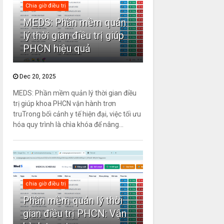
Chia giờ điều trị
MEDS: Phần mềm quản
lý thời gian điều trị giúp
PHCN hiệu quả
Dec 20, 2025
MEDS: Phần mềm quản lý thời gian điều
trị giúp khoa PHCN vận hành trơn
truTrong bối cảnh y tế hiện đại, việc tối ưu
hóa quy trình là chìa khóa để nâng...
chia giờ điều trị
Phần mềm quản lý thời
gian điều trị PHCN: Vận