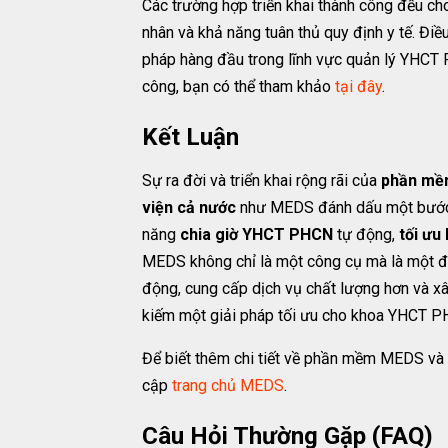
Các trường hợp triển khai thành công đều cho 
nhân và khả năng tuân thủ quy định y tế. Đi
pháp hàng đầu trong lĩnh vực quản lý YHCT 
công, bạn có thể tham khảo
tại đây
.
Kết Luận
Sự ra đời và triển khai rộng rãi của
phần mềm
viện cả nước
như MEDS đánh dấu một bước ti
năng
chia giờ YHCT PHCN
tự động,
tối ưu 
MEDS không chỉ là một công cụ mà là một đố
động, cung cấp dịch vụ chất lượng hơn và xâ
kiếm một giải pháp tối ưu cho khoa YHCT P
Để biết thêm chi tiết về phần mềm MEDS và cá
cập
trang chủ MEDS
.
Câu Hỏi Thường Gặp (FAQ)