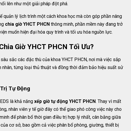
ổi lên như một giải pháp đột phá.
ế quản lý lịch trình một cách khoa học mà còn góp phần nâng
ăng
chia giờ YHCT PHCN
thông minh, phần mềm này đang trở
iện muốn hiện đại hóa quy trình và tối ưu hóa nguồn lực.
 Chia Giờ YHCT PHCN Tối Ưu?
u sâu sắc các đặc thù của khoa YHCT PHCN, nơi mà việc sắp
nh nhân, từng loại thủ thuật và đồng thời đảm bảo hiệu suất sử
 Trị Tự Động
MEDS là khả năng
xếp giờ tự động YHCT PHCN
. Thay vì mất
ông, nhân viên y tế giờ đây có thể giao phó công việc này cho
nh để phân bổ thời gian điều trị hợp lý nhất, cân bằng giữa
của cơ sở, bao gồm cả việc phân bổ phòng, giường, thiết bị