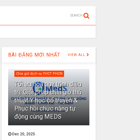
SEARCH
BÀI ĐĂNG MỚI NHẤT
VIEW ALL
Chia giờ dịch vụ YHCT PHCN
Tối ưu hóa quy trình điều
trị: Giải pháp chia giờ thủ
thuật Y học cổ truyền &
Phục hồi chức năng tự
động cùng MEDS
Dec 20, 2025