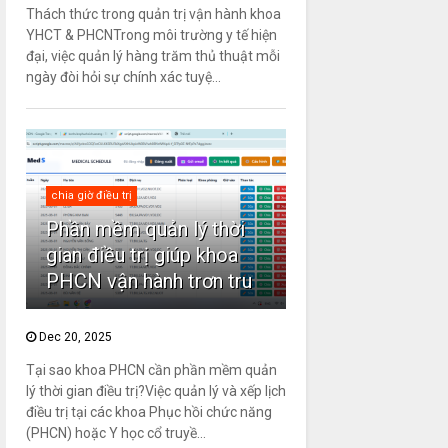
Thách thức trong quản trị vận hành khoa
YHCT & PHCNTrong môi trường y tế hiện
đại, việc quản lý hàng trăm thủ thuật mỗi
ngày đòi hỏi sự chính xác tuyệ...
chia giờ điều trị
Phần mềm quản lý thời
gian điều trị giúp khoa
PHCN vận hành trơn tru
Dec 20, 2025
Tại sao khoa PHCN cần phần mềm quản
lý thời gian điều trị?Việc quản lý và xếp lịch
điều trị tại các khoa Phục hồi chức năng
(PHCN) hoặc Y học cổ truyề...