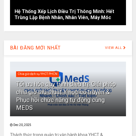
Hệ Thống Xếp Lịch Điều Trị Thông Minh: Hết
Trùng Lặp Bệnh Nhân, Nhân Viên, Máy Móc
BÀI ĐĂNG MỚI NHẤT
VIEW ALL
Chia giờ dịch vụ YHCT PHCN
Tối ưu hóa quy trình điều trị: Giải pháp
chia giờ thủ thuật Y học cổ truyền &
Phục hồi chức năng tự động cùng
MEDS
Dec 20, 2025
Thách thức trong quản trị vận hành khoa YHCT &