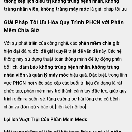
thống xếp lịch điều trị không trùng bệnh nhân, không
trùng nhân viên, không trùng máy móc
là giải pháp tối ưu.
Giải Pháp Tối Ưu Hóa Quy Trình PHCN với Phần
Mềm Chia Giờ
Với sự phát triển của công nghệ, các
phần mềm chia giờ
hiện đại đã ra đời để giải quyết triệt để vấn đề này. Các hệ
thống này sử dụng thuật toán thông minh để tự động phân
bổ lịch, đảm bảo
không trùng bệnh nhân
,
không trùng
nhân viên
và
quản lý máy móc
hiệu quả. Đặc biệt, trong lĩnh
vực
PHCN
, nơi việc sắp xếp các buổi trị liệu đa dạng là rất
phức tạp, phần mềm này trở thành cánh tay đắc lực, giúp quy
trình diễn ra suôn sẻ, tăng cường sự hài lòng cho cả bệnh
nhân và đội ngũ y bác sĩ. [liên kết nội bộ]
Lợi Ích Vượt Trội Của Phần Mềm Meds