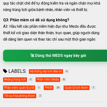
quy tắc chặt chẽ để tự động kiểm tra và ngăn chặn mọi khả
năng trùng lịch giữa bệnh nhân, nhân viên và thiết bị.
Q3: Phần mềm có dễ sử dụng không?
A3: Hầu hết các phần mềm hiện đại như Meds đều được
thiết kế với giao diện thân thiện, trực quan, giúp người dùng
dễ dàng làm quen và thao tác chỉ sau một thời gian ngắn.
🚀 Dùng thử MEDS ngay bây giờ
LABELS:
Hệ thống xếp lịch điều trị
4
Không trùng lịch
Phần mềm Meds
5
8
Phần mềm quản lý y tế
PHCN
Quản lý lịch khám
1
34
1
Tối ưu hóa phòng khám
2