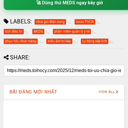
🚀 Dùng thử MEDS ngay bây giờ
LABELS:
chia giờ điện xung
laser PHCN
lịch điều trị
MEDS
phần mềm quản lý y tế
phục hồi chức năng
siêu âm trị liệu
tự động xếp lịch
SHARE:
BÀI ĐĂNG MỚI NHẤT
VIEW ALL