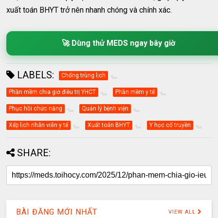
xuất toán BHYT trở nên nhanh chóng và chính xác.
🚀 Dùng thử MEDS ngay bây giờ
LABELS:
Chống trùng lịch
Phần mềm chia giờ điều trị YHCT
Phần mềm y tế
Phục hồi chức năng
Quản lý bệnh viện
Xếp lịch nhân viên y tế
Xuất toán BHYT
Y học cổ truyền
SHARE:
BÀI ĐĂNG MỚI NHẤT
VIEW ALL