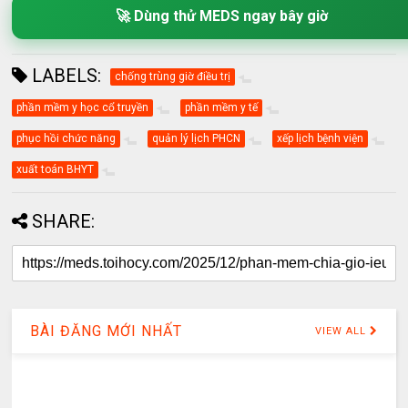
🚀 Dùng thử MEDS ngay bây giờ
LABELS:
chống trùng giờ điều trị
phần mềm y học cổ truyền
phần mềm y tế
phục hồi chức năng
quản lý lịch PHCN
xếp lịch bệnh viện
xuất toán BHYT
SHARE:
BÀI ĐĂNG MỚI NHẤT
VIEW ALL